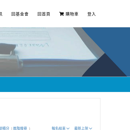
訊
回基金會
回首頁
購物車
登入
部積分
|
進階搜尋
)
報名結束
最新上架