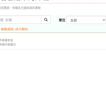
對您開放，但報名已經結束的課程
單位
:
倫理(感染) (含子類別)
許現場參加
申請外部積分