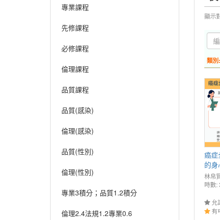
專業課程
顯示
先修課程
必修課程
類別
倫理課程
品質課程
品質(感染)
倫理(感染)
品質(性別)
癌症
的身
倫理(性別)
林帛
時數: 
專業3積分；品質1.2積分
允
有
倫理2.4法規1.2專業0.6