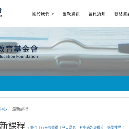
關於我們
匯款資訊
會員須知
聯絡資
中心
最新課程
新課程
(
熱門
|
行事曆檢視
|
今日課表
|
有申請外部積分
|
進階搜尋
)