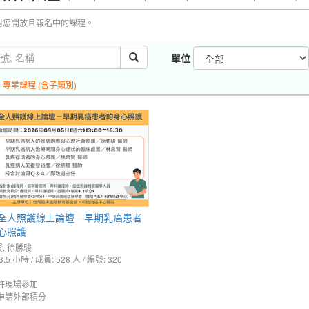
對您開放且報名中的課程。
單位
:
專業課程 (含子類別)
全人照護線上論壇—早期乳癌患者
心照護
賢
,
徐勝駿
3.5 小時 / 成員: 528 人 / 編號: 320
許現場參加
申請外部積分