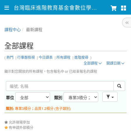
台灣臨床進階教育基金會數位學習平台
課程中心
最新課程
全部課程
(
熱門
|
行事曆檢視
|
今日課表
|
所有課程
|
進階搜尋
)
全部課程
開課日期
顯示對您開放的所有課程，包含報名中 or 已結束報名的課程
單位
類別
類別:
專業3積分；品質1.2積分 (含子類別)
允許現場參加
有申請外部積分