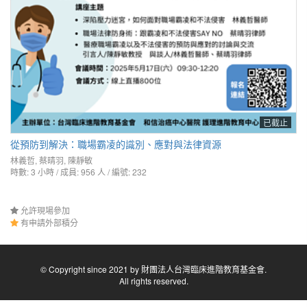
已截止
從預防到解決：職場霸凌的識別、應對與法律資源
林義哲
,
蔡晴羽
,
陳靜敏
時數: 3 小時 / 成員: 956 人 / 編號: 232
允許現場參加
有申請外部積分
© Copyright since 2021 by 財團法人台灣臨床進階教育基金會.
All rights reserved.